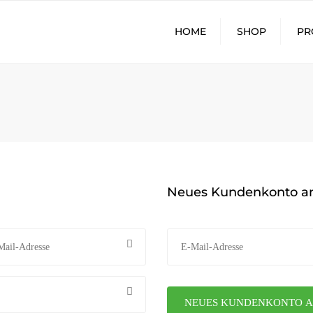
HOME
SHOP
PR
SWEETLE
FRESH-O
SLEEPIN
Neues Kundenkonto a
NEUES KUNDENKONTO 