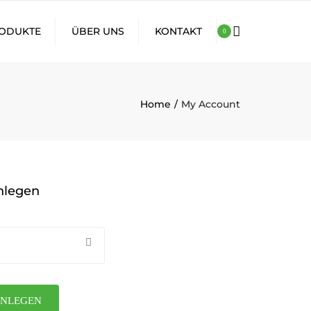
×
ODUKTE
ÜBER UNS
KONTAKT
0
SS
IMPRESSUM
-DENT
AGB
Home
My Account
O
DATENSCHUTZERKLÄRUNG
WIDERRUFSBELEHRUNG
VERSANDKOSTEN
nlegen
ANLEGEN